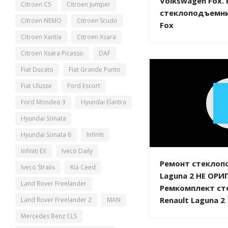
Volkswagen Fox.
Citroen C5
Citroen Jumper
стеклоподъемни
Citroen NEMO
Citroen Scudo
Fox
Citroen Xantia
Citroen Xsara
Citroen Xsara Picasso
DAF
Fiat Ducato
Fiat Grande Punto
Fiat Ulusse
Ford Escort
Ford Mondeo 3
Hyundai Elantra
Hyundai Sonata
Hyundai Sonata 6
Infiniti
Infiniti EX
Iveco Daily
Ремонт стеклоп
Iveco Stralis
Kia Ceed
Laguna 2 НЕ ОРИ
Land Rover Freelander
Ремкомплект ст
Renault Laguna 2
Land Rover Freelander 2
MAN
Mercedes Benz CLS