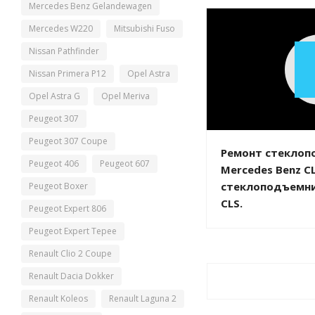
Mercedes Benz Gelandewagen
Mercedes W220
Mitsubishi Fuso
Nissan Pathfinder
Nissan Primera P12
Opel Astra
Opel Astra G
Opel Meriva
Peugeot 307
Peugeot 307 Coupe
Ремонт стеклоп
Peugeot 406
Peugeot 607
Mercedes Benz C
стеклоподъемни
Peugeot Boxer
CLS.
Peugeot Expert 806
Peugeot Expert Tepee
Renault Clio 2 Coupe
Renault Dacia Dokker
Renault Koleos
Renault Laguna 2