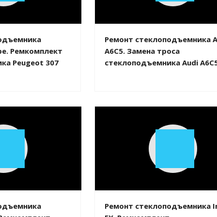
Video
Video
одъемника
Ремонт стеклоподъемника A
pe. Ремкомплект
A6C5. Замена троса
ка Peugeot 307
стеклоподъемника Audi A6C5
Play
Play
Video
Video
одъемника
Ремонт стеклоподъемника Inf