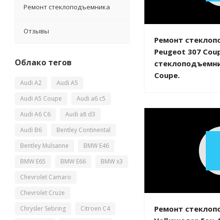
Ремонт стеклоподъемника
Отзывы
Ремонт стеклоп
Peugeot 307 Cou
Облако тегов
стеклоподъемни
Coupe.
Audi A2
Audi A5
Audi A5 Coupe
Audi a6 c5
Audi A6 C6
Audi a8 d3
Audi B6
Bentley Continental
Bentley Mulsanne
BMW E46
BMW E65
BMW E66
BMW x3
Chevrolet Camaro
Chevrolet Cruze
Ремонт стеклоп
Chrysler Sebring
Citroen C4