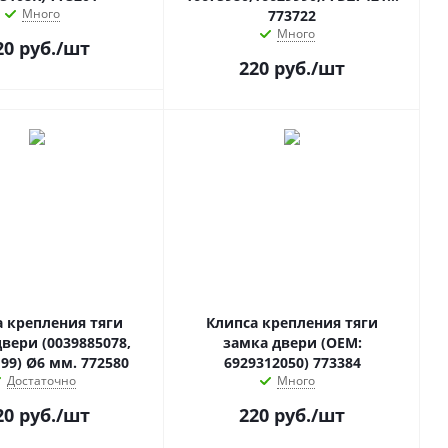
Много
773722
Много
20
руб.
/шт
220
руб.
/шт
а крепления тяги
Клипса крепления тяги
вери (0039885078,
замка двери (OEM:
99) Ø6 мм. 772580
6929312050) 773384
Достаточно
Много
20
руб.
/шт
220
руб.
/шт