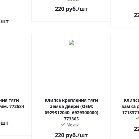
220
руб.
/шт
2
/шт
ния тяги
Клипса крепления тяги
Клипс
мм. 772584
замка двери (OEM:
замка д
6929312040, 6929300000)
1718371
773365
/шт
Много
2
220
руб.
/шт