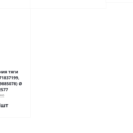
ния тяги
71837199,
9885078) Ø
2577
но
/шт