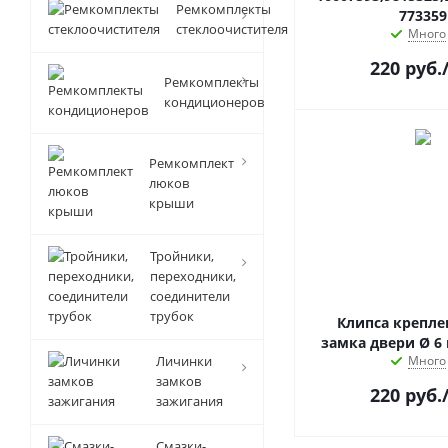
Ремкомплекты
773359
стеклоочистителя
Много
220
руб.
Ремкомплекты
кондиционеров
Ремкомплект
люков
крыши
Тройники,
переходники,
соединители
трубок
Клипса крепле
замка двери Ø 6 
Личинки
Много
замков
220
руб.
зажигания
Смазки-