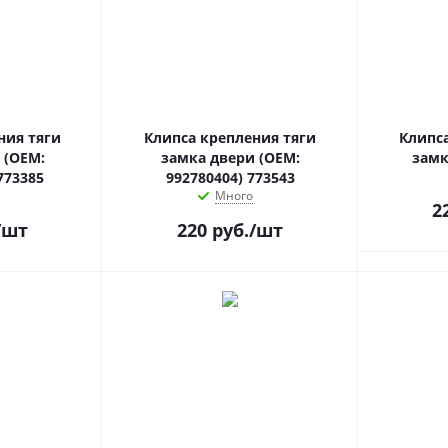
ния тяги
Клипса крепления тяги
Клипс
 (OEM:
замка двери (OEM:
замк
773385
992780404) 773543
Много
2
/шт
220
руб.
/шт