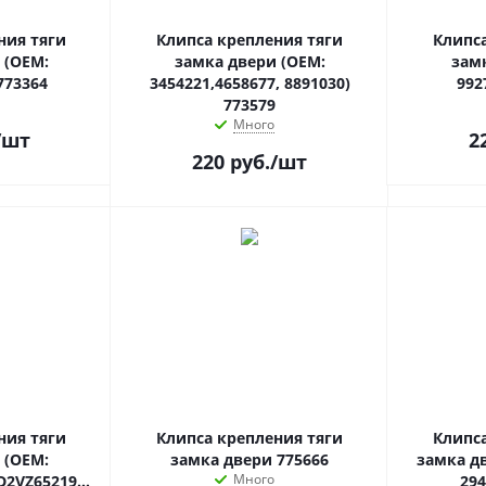
ния тяги
Клипса крепления тяги
Клипс
 (OEM:
замка двери (OEM:
зам
773364
3454221,4658677, 8891030)
992
773579
Много
/шт
2
220
руб.
/шт
ния тяги
Клипса крепления тяги
Клипс
 (OEM:
замка двери 775666
замка дв
Много
D2VZ6521952A,4003673L,2945109L)
294