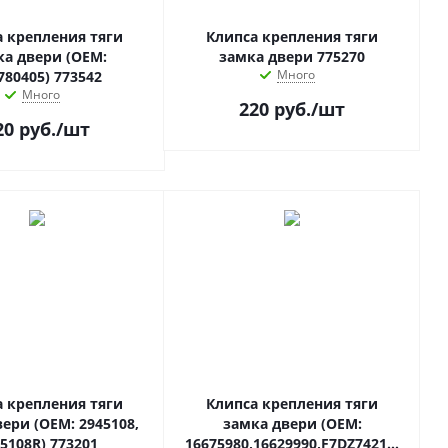
а крепления тяги
Клипса крепления тяги
ка двери (OEM:
замка двери 775270
Много
780405) 773542
Много
220
руб.
/шт
20
руб.
/шт
а крепления тяги
Клипса крепления тяги
ери (OEM: 2945108,
замка двери (OEM:
5108R) 773201
16675980,16629990,F7DZ7421952AA,F