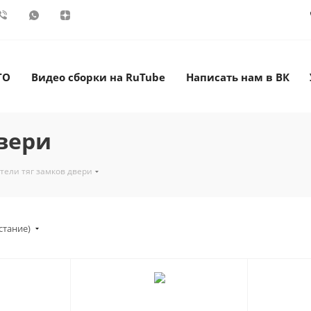
ТО
Видео сборки на RuTube
Написать нам в ВК
вери
тели тяг замков двери
стание)