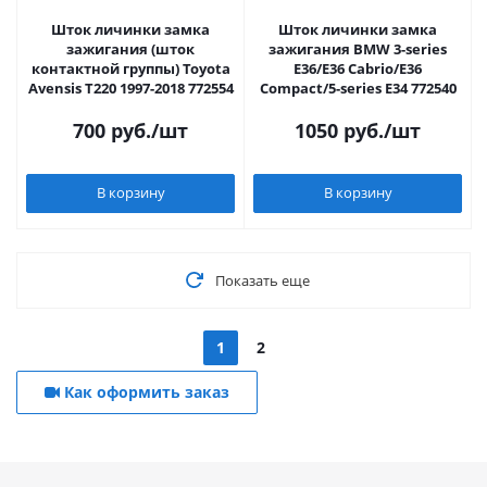
Шток личинки замка
Шток личинки замка
зажигания (шток
зажигания BMW 3-series
контактной группы) Toyota
E36/E36 Cabrio/E36
Avensis T220 1997-2018 772554
Compact/5-series E34 772540
700
руб.
/шт
1050
руб.
/шт
В корзину
В корзину
Показать еще
1
2
Как оформить заказ