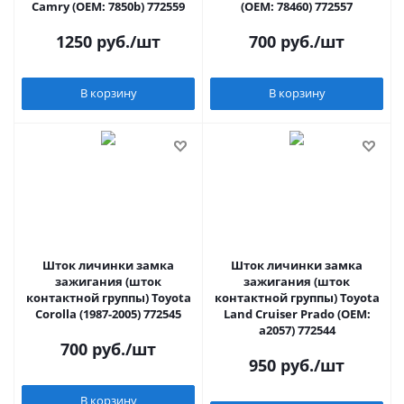
Camry (OEM: 7850b) 772559
(OEM: 78460) 772557
1250
руб.
/шт
700
руб.
/шт
В корзину
В корзину
Шток личинки замка
Шток личинки замка
зажигания (шток
зажигания (шток
контактной группы) Toyota
контактной группы) Toyota
Corolla (1987-2005) 772545
Land Cruiser Prado (OEM:
a2057) 772544
700
руб.
/шт
950
руб.
/шт
В корзину