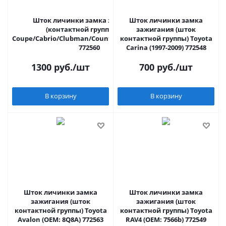
Шток личинки замка зажигания
Шток личинки замка
(контактной группы) Mini
зажигания (шток
Coupe/Cabrio/Clubman/Countryman/Paceman
контактной группы) Toyota
772560
Carina (1997-2009) 772548
1300
руб.
/шт
700
руб.
/шт
В корзину
В корзину
Шток личинки замка
Шток личинки замка
зажигания (шток
зажигания (шток
контактной группы) Toyota
контактной группы) Toyota
Avalon (OEM: 8Q8A) 772563
RAV4 (OEM: 7566b) 772549