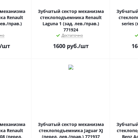
 механизма
Зубчатый сектор механизма
Зубчатый
а Renault
стеклоподъемника Renault
стеклоп
ев./прав.)
Laguna 1 (зад. лев./прав.)
series 
771924
но
Достаточно
/шт
1600
руб.
/шт
16
 механизма
Зубчатый сектор механизма
Зубчатый
а Renault
стеклоподъемника Jaguar XJ
стеклопо
08 (перед.
(перед. лев./прав.) 771937
Benz Ac