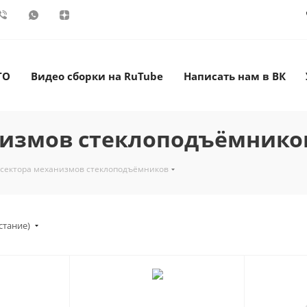
ТО
Видео сборки на RuTube
Написать нам в ВК
низмов стеклоподъёмнико
 сектора механизмов стеклоподъёмников
стание)