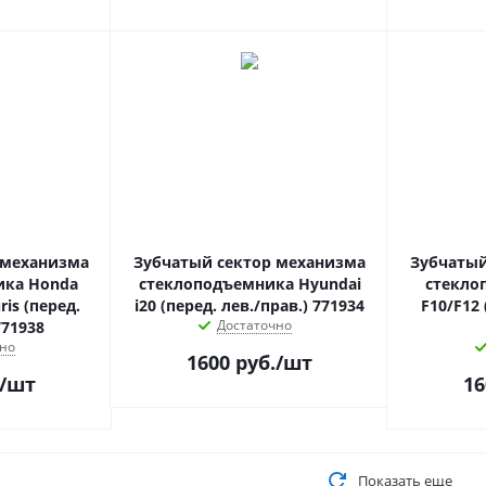
 механизма
Зубчатый сектор механизма
Зубчатый
ика Honda
стеклоподъемника Hyundai
стекло
ris (перед.
i20 (перед. лев./прав.) 771934
F10/F12 
Достаточно
771938
но
1600
руб.
/шт
/шт
16
Показать еще