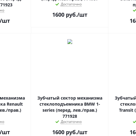
Достаточно
771923
п
но
1600
руб.
/шт
/шт
16
 механизма
Зубчатый сектор механизма
Зубчатый
а Renault
стеклоподъемника BMW 1-
стекло
ев./прав.)
series (перед. лев./прав.)
Transit 
771928
но
Достаточно
/шт
1600
руб.
/шт
16