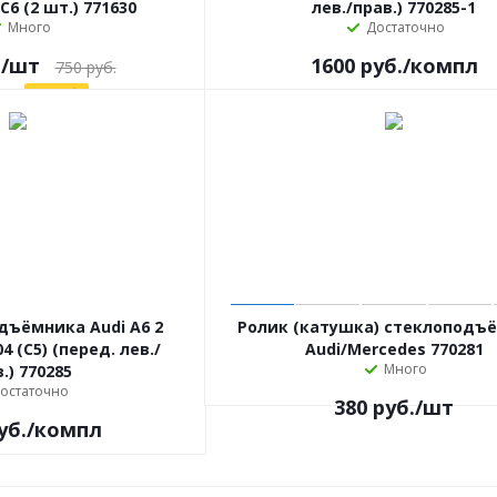
C6 (2 шт.) 771630
лев./прав.) 770285-1
Много
Достаточно
.
/шт
1600
руб.
/компл
750
руб.
ия
98
руб.
дъёмника Audi A6 2
Ролик (катушка) стеклоподъ
4 (C5) (перед. лев./
Audi/Mercedes 770281
Много
.) 770285
остаточно
380
руб.
/шт
уб.
/компл