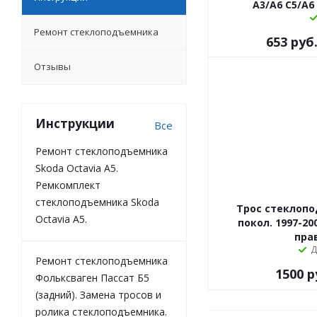
A3/A6 C5/A6 
Ремонт стеклоподъемника
653
руб
Эконом
Отзывы
Инструкции
Все
Ремонт стеклоподъемника
Skoda Octavia A5.
Ремкомплект
стеклоподъемника Skoda
Трос стеклопо
Octavia A5.
покол. 1997-200
прав
Д
Ремонт стеклоподъемника
1500
р
Фольксваген Пассат Б5
(задний). Замена тросов и
ролика стеклоподъемника.