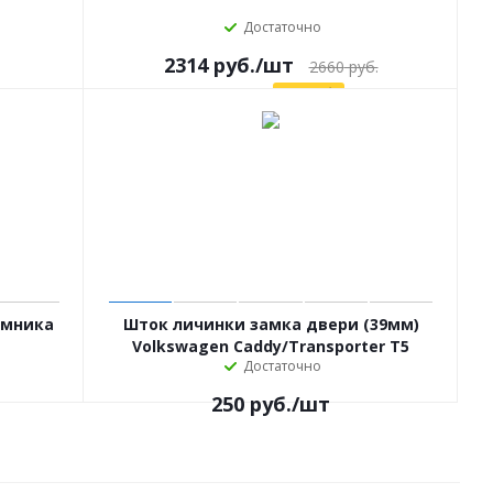
Достаточно
2314
руб.
/шт
2660
руб.
Экономия
346
руб.
ёмника
Шток личинки замка двери (39мм)
Volkswagen Caddy/Transporter T5
Достаточно
770255
250
руб.
/шт