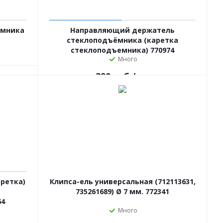
ёмника
Направляющий держатель
стеклоподъёмника (каретка
стеклоподъемника) 770974
Много
390
руб.
/шт
ретка)
Клипса-ель универсальная (712113631,
735261689) Ø 7 мм. 772341
64
Много