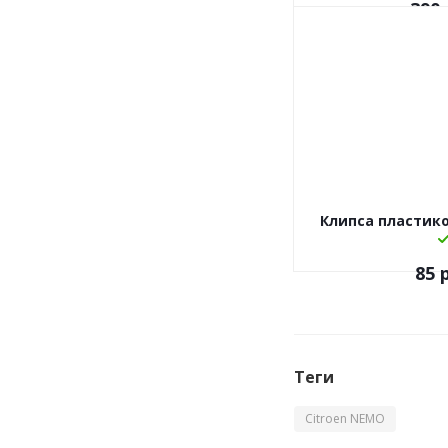
390
Клипса пластиков
85
р
Теги
Citroen NEMO