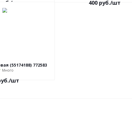
руб.
/шт
400
руб.
/шт
ая (55174188) 772583
Много
уб.
/шт