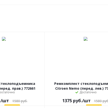
стеклоподъемника
Ремкомплект стеклоподъем
перед. прав.) 772661
Citroen Nemo (перед. лев.) 7
остаточно
Достаточно
.
/шт
1375
руб.
/шт
1580
руб.
1580
руб
ия
205
руб.
Экономия
205
руб.