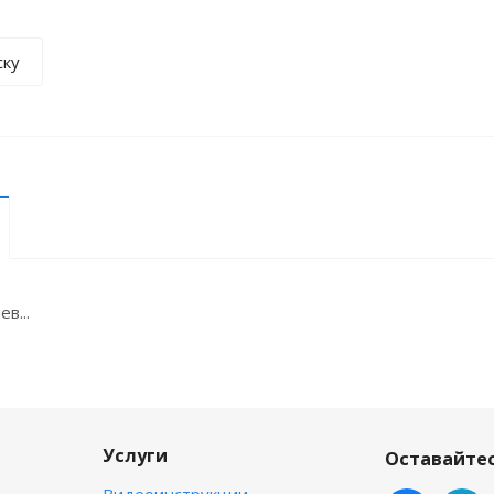
ску
в...
Услуги
Оставайтес
Видеоинструкции