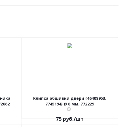
ника
Клипса обшивки двери (46408953,
72662
7745194) Ø 8 мм. 772229
75
руб.
/шт
.