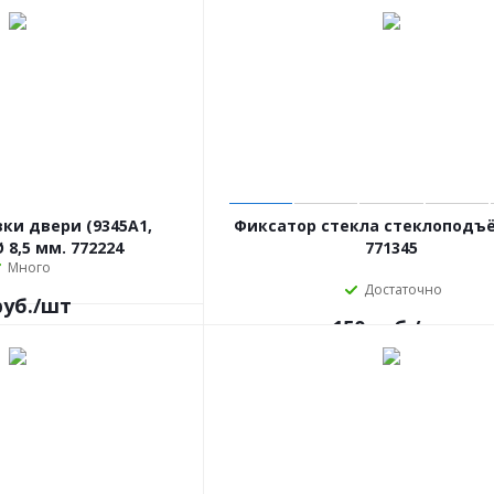
ки двери (9345A1,
Фиксатор стекла стеклоподъ
Ø 8,5 мм. 772224
771345
Много
Достаточно
уб.
/шт
150
руб.
/шт