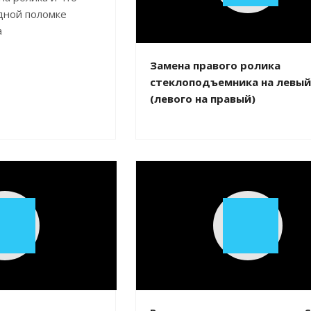
дной поломке
Video
а
Замена правого ролика
стеклоподъемника на левый
(левого на правый)
Play
Play
Video
Video