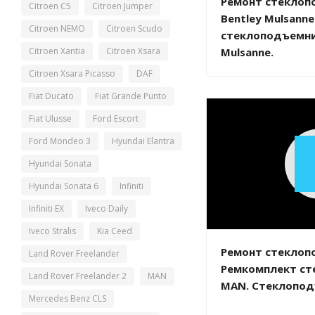
Ремонт стеклоп
Citroen C5
Citroen Jumper
Bentley Mulsann
Citroen NEMO
Citroen Scudo
стеклоподъемни
Citroen Xantia
Citroen Xsara
Mulsanne.
Citroen Xsara Picasso
DAF
Fiat Ducato
Fiat Grande Punto
Fiat Ulusse
Ford Escort
Ford Mondeo 3
Hyundai Elantra
Hyundai Sonata
Hyundai Sonata 6
Infiniti
Infiniti EX
Iveco Daily
Iveco Stralis
Kia Ceed
Ремонт стеклоп
Land Rover Freelander
Ремкомплект ст
Land Rover Freelander 2
MAN
MAN. Стеклопод
Mercedes Benz CLS