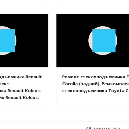
Play
Play
Video
Video
одъемника Renault
Ремонт стеклоподъемника 
лект
Corolla (задний). Ремкомпле
а Renault Koleos.
стеклоподъемника Toyota Co
 Renault Koleos.
Показать еще