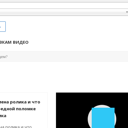
ь
ВКАМ ВИДЕО
ена ролика и что
редной поломке
ика
Play
на ролика и что