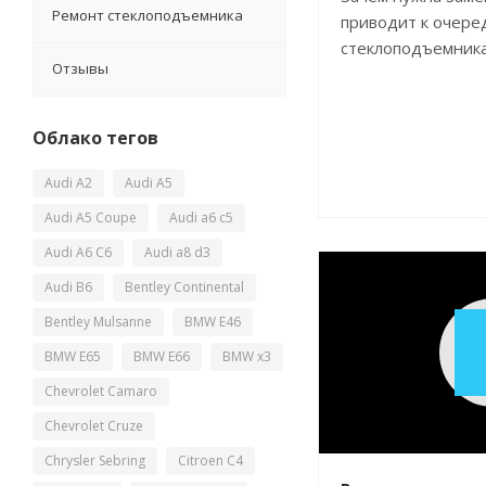
Ремонт стеклоподъемника
приводит к очере
стеклоподъемник
Отзывы
Облако тегов
Audi A2
Audi A5
Audi A5 Coupe
Audi a6 c5
Audi A6 C6
Audi a8 d3
Audi B6
Bentley Continental
Bentley Mulsanne
BMW E46
BMW E65
BMW E66
BMW x3
Chevrolet Camaro
Chevrolet Cruze
Chrysler Sebring
Citroen C4