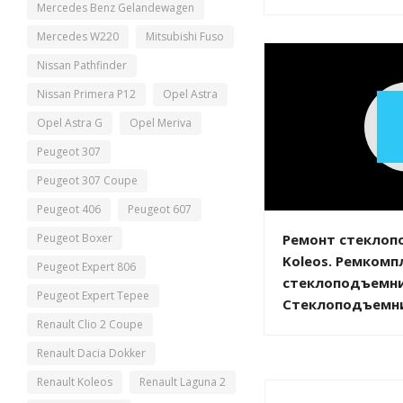
Mercedes Benz Gelandewagen
Mercedes W220
Mitsubishi Fuso
Nissan Pathfinder
Nissan Primera P12
Opel Astra
Opel Astra G
Opel Meriva
Peugeot 307
Peugeot 307 Coupe
Peugeot 406
Peugeot 607
Peugeot Boxer
Ремонт стеклоп
Koleos. Ремкомп
Peugeot Expert 806
стеклоподъемник
Peugeot Expert Tepee
Стеклоподъемник
Renault Clio 2 Coupe
Renault Dacia Dokker
Renault Koleos
Renault Laguna 2