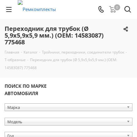
0
Переходник для трубок (Ø
5,9х5,9х5,9 мм.) (OEM: 14583087)
775468
Главная
-
Каталог
-
Тройники, переходники, соединители трубок
-
Т-образные
-
Переходник для трубок (Ø 5,9х5,9х5,9 мм.) (OEM:
14583087) 775468
ПОИСК ПО МАРКЕ
АВТОМОБИЛЯ
Марка
Модель
Год