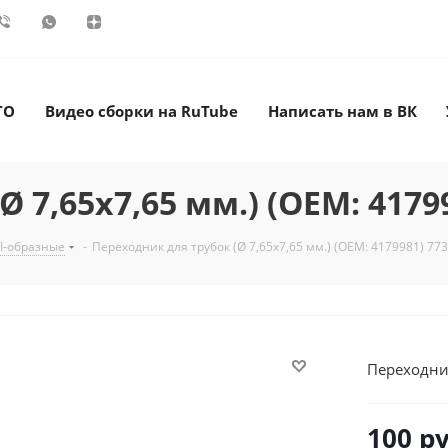
ТО
Видео сборки на RuTube
Написать нам в ВК
 7,65х7,65 мм.) (OEM: 4179
I-образные
-
Переходник для трубок (Ø 7,65х7,65 мм.) (OEM: 4179981) 77
Переходник
100
ру