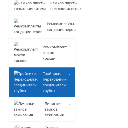
Ремкомплекты
стеклоочистителя
Ремкомплекты
кондиционеров
Ремкомплект
люков
крыши
Тройники,
переходники,
соединители
трубок
Личинки
замков
зажигания
Смазки-