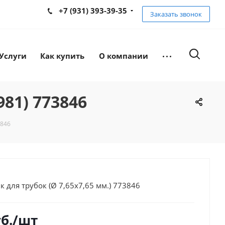
+7 (931) 393-39-35
Заказать звонок
Услуги
Как купить
О компании
981) 773846
3846
 для трубок (Ø 7,65х7,65 мм.) 773846
б.
/шт