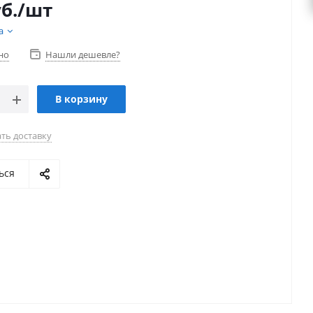
б.
/шт
а
но
Нашли дешевле?
В корзину
ть доставку
ься