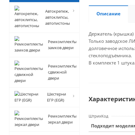
Автокрепеж,
Описание
автоклипсы,
автопистоны
Держатель (крышка)
Только заводское ЛИ
Ремкомплекты
замков двери
долговечное исполь
стеклоподъёмника.
В комплекте 1 штука
Ремкомплекты
сдвижной
двери
Шестерни
Характеристи
ЕГР (EGR)
Ремкомплекты
ШтрихКод
зеркал двери
Подходит моделя