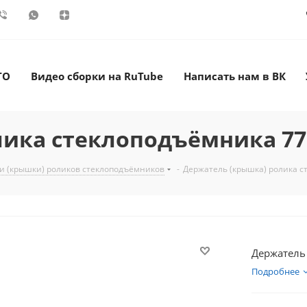
ТО
Видео сборки на RuTube
Написать нам в ВК
лика стеклоподъёмника 77
и (крышки) роликов стеклоподъёмников
-
Держатель (крышка) ролика с
Держатель
Подробнее