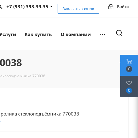
+7 (931) 393-39-35
Войти
Заказать звонок
Услуги
Как купить
О компании
0038
0
теклоподъёмника 770038
0
 ролика стеклоподъёмника 770038