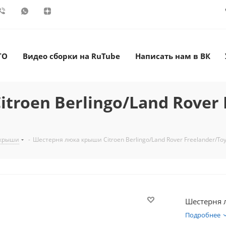
ТО
Видео сборки на RuTube
Написать нам в ВК
roen Berlingo/Land Rover 
 крыши
-
Шестерня люка крыши Citroen Berlingo/Land Rover Freelander/Toy
Шестерня 
Подробнее