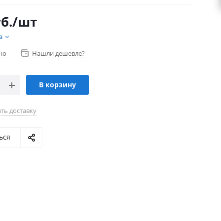
б.
/шт
а
но
Нашли дешевле?
В корзину
ть доставку
ься