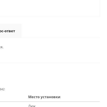
ос-ответ
я.
842
Место установки
Люк