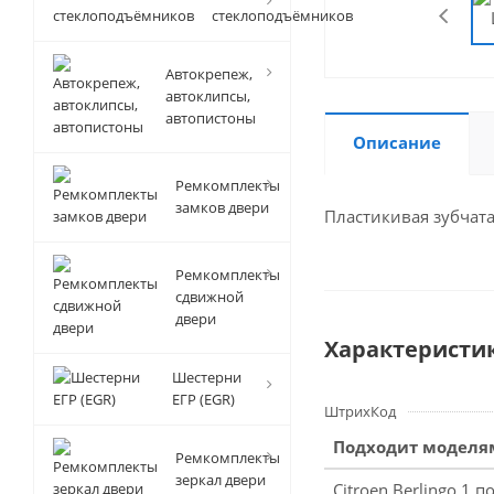
стеклоподъёмников
Автокрепеж,
автоклипсы,
автопистоны
Описание
Ремкомплекты
замков двери
Пластикивая зубчат
Ремкомплекты
сдвижной
двери
Характеристи
Шестерни
ЕГР (EGR)
ШтрихКод
Подходит моделя
Ремкомплекты
зеркал двери
Citroen Berlingo 1 