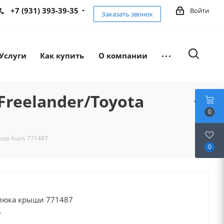
+7 (931) 393-39-35
Войти
Заказать звонок
Услуги
Как купить
О компании
Freelander/Toyota
0
ota Auris 771487
0
люка крыши 771487