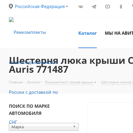
Российская Федерация
Каталог
МЫ НА АВИ
Шестерня люка крыши Cit
Auris 771487
Главная
-
Каталог
-
Ремкомплект люков крыши
-
Шестерни люков
ПОИСК ПО МАРКЕ
АВТОМОБИЛЯ
Марка