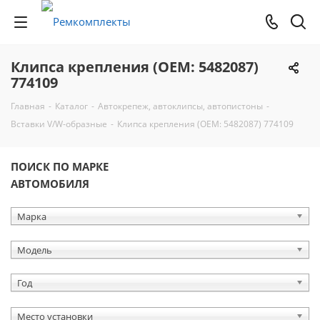
Клипса крепления (OEM: 5482087)
774109
Главная
-
Каталог
-
Автокрепеж, автоклипсы, автопистоны
-
Вставки V/W-образные
-
Клипса крепления (OEM: 5482087) 774109
ПОИСК ПО МАРКЕ
АВТОМОБИЛЯ
Марка
Модель
Год
Место установки