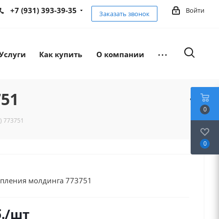
+7 (931) 393-39-35
Войти
Заказать звонок
Услуги
Как купить
О компании
751
0
) 773751
0
епления молдинга 773751
.
/шт