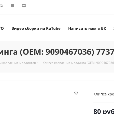
ТО
Видео сборки на RuTube
Написать нам в ВК
га (OEM: 9090467036) 773
ы крепления молдингов
-
Клипса крепления молдинга (OEM: 9090467036
Клипса кр
80
руб