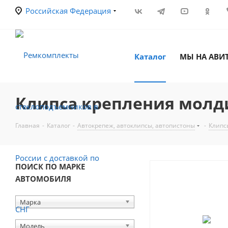
Российская Федерация
Каталог
МЫ НА АВИ
Клипса крепления молдин
Главная
-
Каталог
-
Автокрепеж, автоклипсы, автопистоны
-
Клипс
ПОИСК ПО МАРКЕ
АВТОМОБИЛЯ
Марка
Модель