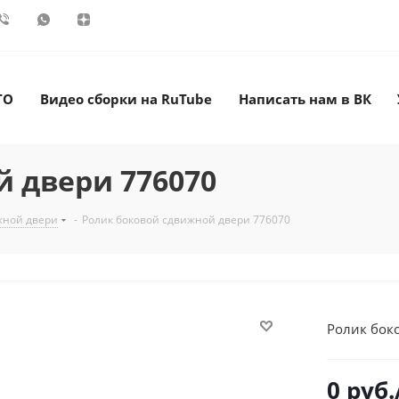
ТО
Видео сборки на RuTube
Написать нам в ВК
 двери 776070
жной двери
-
Ролик боковой сдвижной двери 776070
Ролик бок
0
руб.