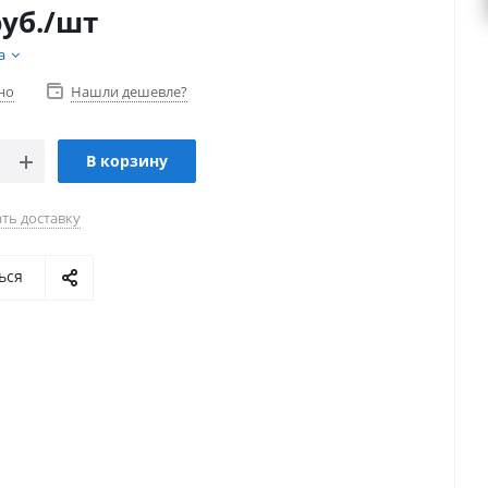
уб.
/шт
а
но
Нашли дешевле?
В корзину
ть доставку
ься