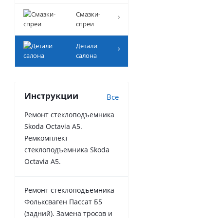
Смазки-
спреи
Детали
салона
Инструкции
Все
Ремонт стеклоподъемника
Skoda Octavia A5.
Ремкомплект
стеклоподъемника Skoda
Octavia A5.
Ремонт стеклоподъемника
Фольксваген Пассат Б5
(задний). Замена тросов и