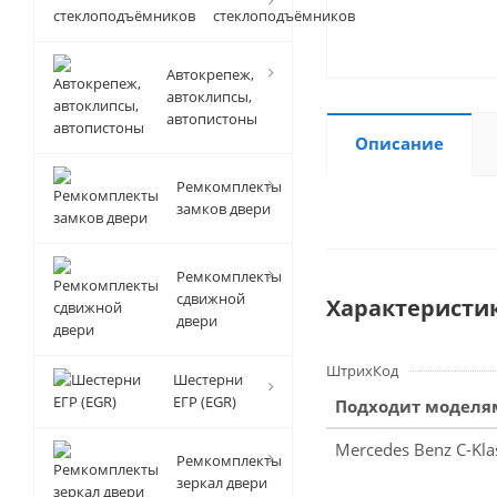
стеклоподъёмников
Автокрепеж,
автоклипсы,
автопистоны
Описание
Ремкомплекты
замков двери
Ремкомплекты
сдвижной
Характеристи
двери
ШтрихКод
Шестерни
ЕГР (EGR)
Подходит моделя
Mercedes Benz C-Kl
Ремкомплекты
зеркал двери