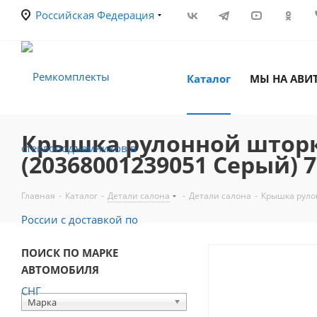
Российская Федерация
Каталог
МЫ НА АВИ
Крышка рулонной шторк
(20368001239051 Серый) 
Главная
-
Каталог
-
Детали салона
-
Детали салона
-
Крышка руло
ПОИСК ПО МАРКЕ
АВТОМОБИЛЯ
Марка