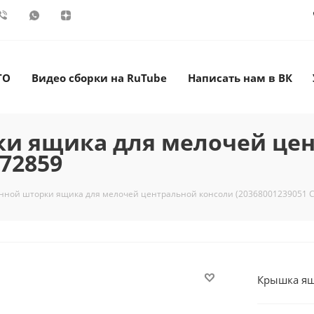
ТО
Видео сборки на RuTube
Написать нам в ВК
и ящика для мелочей цен
772859
нной шторки ящика для мелочей центральной консоли (20368001239051 С
Крышка ящ