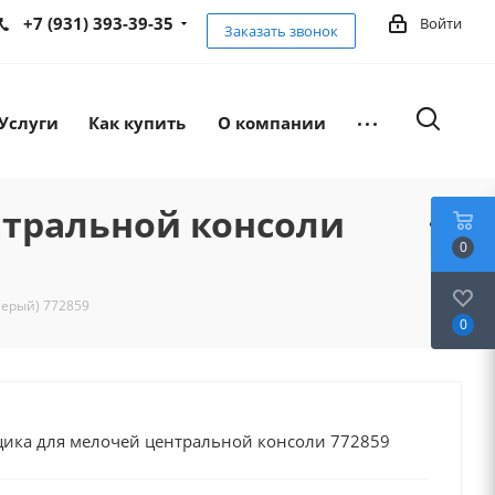
+7 (931) 393-39-35
Войти
Заказать звонок
Услуги
Как купить
О компании
тральной консоли
0
ерый) 772859
0
ика для мелочей центральной консоли 772859