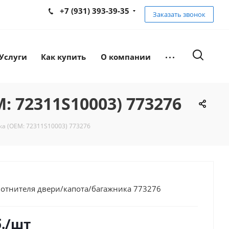
+7 (931) 393-39-35
Заказать звонок
Услуги
Как купить
О компании
 72311S10003) 773276
ка (OEM: 72311S10003) 773276
лотнителя двери/капота/багажника 773276
.
/шт