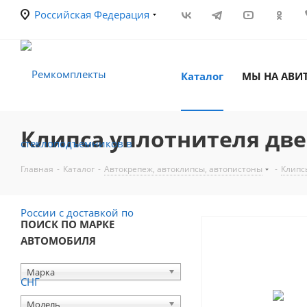
Российская Федерация
Каталог
МЫ НА АВИ
Клипса уплотнителя две
Главная
-
Каталог
-
Автокрепеж, автоклипсы, автопистоны
-
Клипс
ПОИСК ПО МАРКЕ
АВТОМОБИЛЯ
Марка
Модель