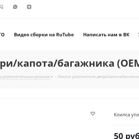
ТО
Видео сборки на RuTube
Написать нам в ВК
ри/капота/багажника (OEM:
ы уплотнительных резинок
-
Клипса уплотнителя двери/капота/багажни
Клипса уп
50
руб