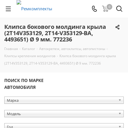
0
Клипса бокового молдинга крыла
(2T14V353129, 2T14-V353129-BA,
4493651) Ø 9 мм. 772236
Главная
-
Каталог
-
Автокрепеж, автоклипсы, автопистоны
-
Клипсы крепления молдингов
-
Клипса бокового молдинга крыла
(2T14V353129, 2T14-V353129-BA, 4493651) Ø 9 мм. 772236
ПОИСК ПО МАРКЕ
АВТОМОБИЛЯ
Марка
Модель
Год